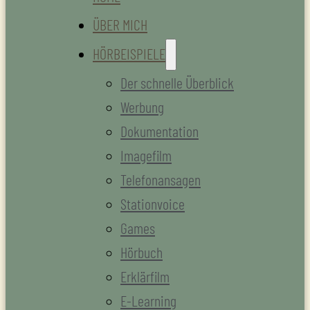
ÜBER MICH
HÖRBEISPIELE
Der schnelle Überblick
Werbung
Dokumentation
Imagefilm
Telefonansagen
Stationvoice
Games
Hörbuch
Erklärfilm
E-Learning