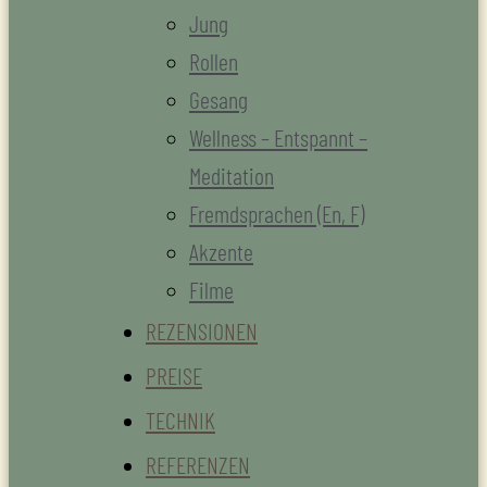
Jung
Rollen
Gesang
Wellness – Entspannt –
Meditation
Fremdsprachen (En, F)
Akzente
Filme
REZENSIONEN
PREISE
TECHNIK
REFERENZEN