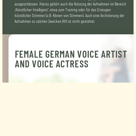
ausgeschlossen. Hierzu gehört auch die Nutzung der Aufnahmen im Bereich
„Künstlicher Intelligenz“, etwa zum Training oder für das Erzeugen
künstlicher Stimmen (z.B. Klonen von Stimmen). Auch eine Archivierung der
Aufnahmen zu solchen Zwecken (KI) ist nicht gestattet.
FEMALE GERMAN VOICE ARTIST
AND VOICE ACTRESS
SABINE KÖNIG
Giving words meaning, power, intensity and empathy is the
special art of speaking. An interesting voice alone is not enough,
you have to understand the text, get into and play with it. The rea