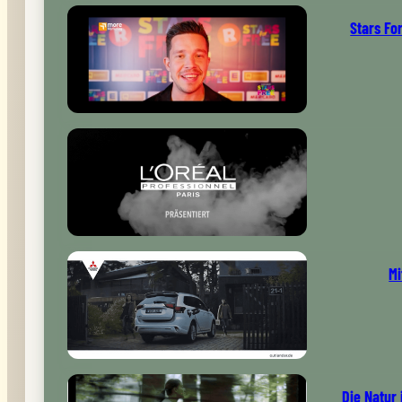
Stars Fo
Mi
Die Natur