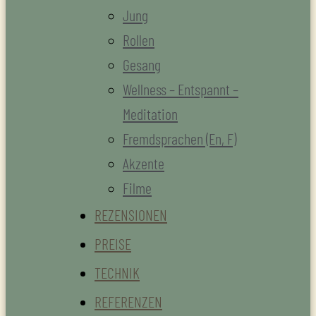
Jung
Rollen
Gesang
Wellness – Entspannt –
Meditation
Fremdsprachen (En, F)
Akzente
Filme
REZENSIONEN
PREISE
TECHNIK
REFERENZEN