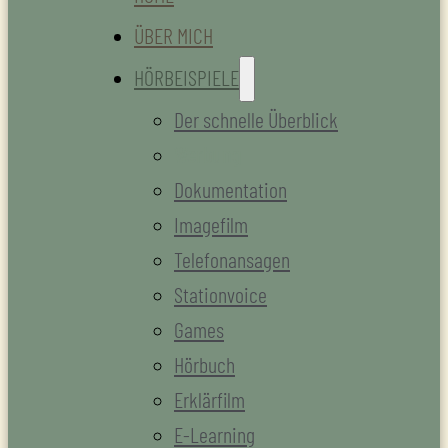
ÜBER MICH
HÖRBEISPIELE
Der schnelle Überblick
Werbung
Dokumentation
Imagefilm
Telefonansagen
Stationvoice
Games
Hörbuch
Erklärfilm
E-Learning