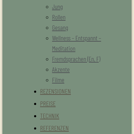
Jung
Rollen
Gesang
Wellness – Entspannt –
Meditation
Fremdsprachen (En, F)
Akzente
Filme
REZENSIONEN
PREISE
TECHNIK
REFERENZEN