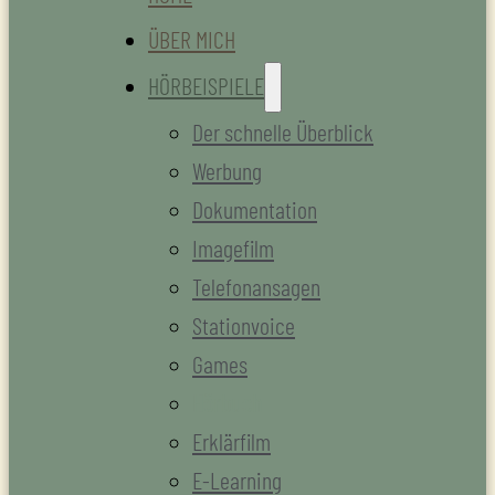
ÜBER MICH
HÖRBEISPIELE
Der schnelle Überblick
Werbung
Dokumentation
Imagefilm
Telefonansagen
Stationvoice
Games
Hörbuch
Erklärfilm
E-Learning