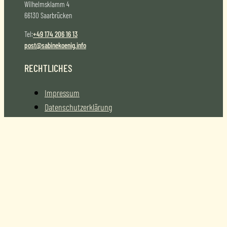
Wilhelmsklamm 4
66130 Saarbrücken
Tel:
+49 174 206 16 13
post@sabinekoenig.info
RECHTLICHES
Impressum
Datenschutzerklärung
AGB
Bilder von Jean M. Laffitau
SOCIAL MEDIA
LinkedIn
Facebook
Instagram