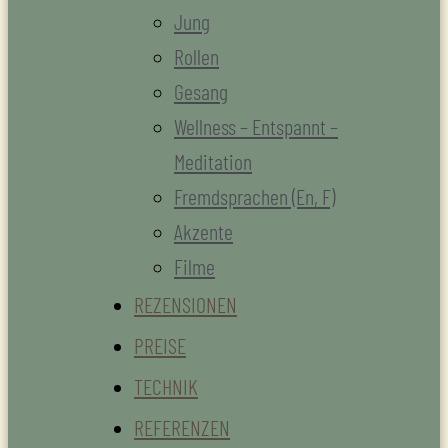
Jung
Rollen
Gesang
Wellness – Entspannt –
Meditation
Fremdsprachen (En, F)
Akzente
Filme
REZENSIONEN
PREISE
TECHNIK
REFERENZEN