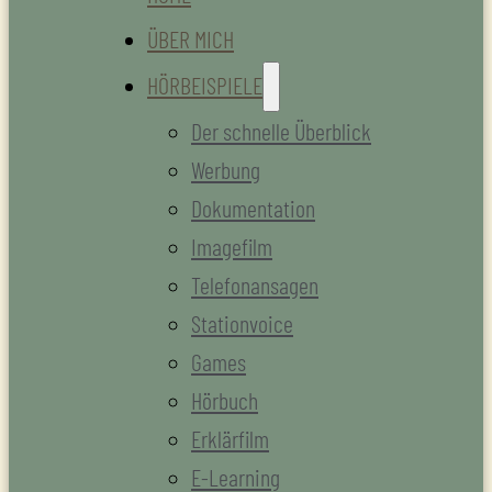
ÜBER MICH
HÖRBEISPIELE
Der schnelle Überblick
Werbung
Dokumentation
Imagefilm
Telefonansagen
Stationvoice
Games
Hörbuch
Erklärfilm
E-Learning