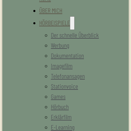
ÜBER MICH
HÖRBEISPIELE
Der schnelle Überblick
Werbung
Dokumentation
Imagefilm
Telefonansagen
Stationvoice
Games
Hörbuch
Erklärfilm
E-Learning