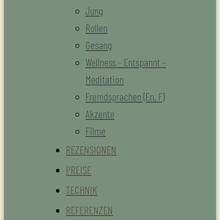
Jung
Rollen
Gesang
Wellness – Entspannt –
Meditation
Fremdsprachen (En, F)
Akzente
Filme
REZENSIONEN
PREISE
TECHNIK
REFERENZEN